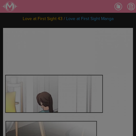
Vol
Vol
Love at First Sight 43
/
Love at First Sight Manga
Vol
Vol
Vol
Vol
Vol
Vol
Vol
Vol
Vol
Vol
Vol
Vol
Vol