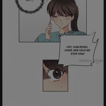
Vol
Vol
Vol
Vol
Vol
Vol
Vol
Vol
Vol
Vol
Vol
Vol
Vol
Vol
Vol