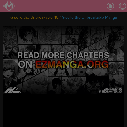
Ch.
Ch.
Giselle the Unbreakable 45
/
Giselle the Unbreakable Manga
Ch.
Ch.
Ch.
Ch.
Ch.
Ch
Ch.
Ch
Ch
Ch
Ch
Ch
Ch